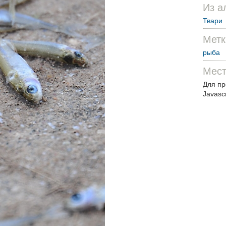
Из а
Твари
Метк
рыба
Мест
Для пр
Javascr