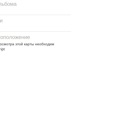
льбома
и
оположение
осмотра этой карты необходим
ipt