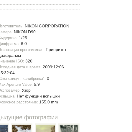
NIKON CORPORATION
Изготовитель:
NIKON D90
Камера:
1/25
Выдержка:
6.0
Диафрагма:
Приоритет
Экспозиция программная:
диафрагмы
320
Значение ISO:
2009:12:06
Исходная дата и время:
15:32:04
0
"Экспозиция, калибровка":
5.9
Max Aperture Value:
Узор
Экспозамер:
Нет функции вспышки
Вспышка:
155.0 mm
Фокусное расстояние:
дыдущие фотографии