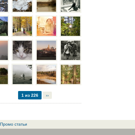
1 из 226
››
Промо статьи