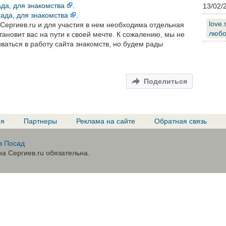
да, для знакомства
.
13/02/
ада, для знакомства
.
love.
 Сергиев.ru и для участия в нем необходима отдельная
любо
тановит вас на пути к своей мечте. К сожалению, мы не
аться в работу сайта знакомств, но будем рады
Поделиться
ия
Партнеры
Реклама на сайте
Обратная связь
в Посад
а Сергиев.ru обязательна.