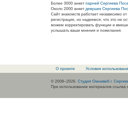
Более 3000 анкет
парней Сергиева Поса
Около 2000 анкет
девушек Сергиева Пос
Сайт знакомств работает независимо от
регистрация, но надеемся, что это не ос
можем корректировать функции и вмешив
услышать ваши мнения и пожелания.
О проекте
Условия использован
© 2008–2026.
Студия Омнивеб г. Сергие
При использовании материалов ссылка н