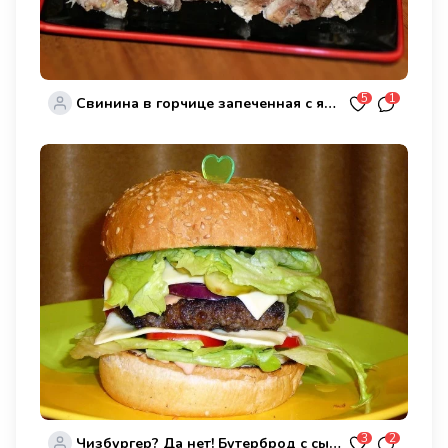
5
1
Свинина в горчице запеченная с яблоками
3
2
Чизбургер? Да нет! Бутерброд с сыром и мясом!