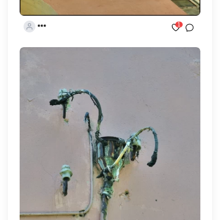
1
***