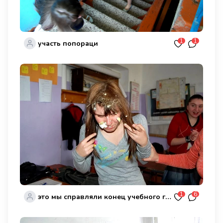
1
1
участь попораци
1
6
это мы справляли конец учебного года