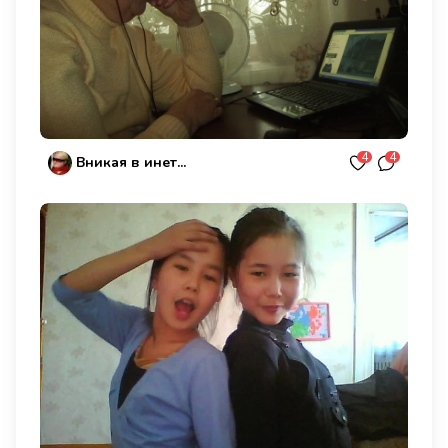
4
4
Вникая в инет...