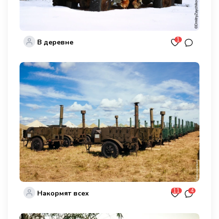
1
В деревне
11
4
Накормят всех