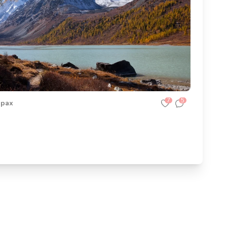
7
5
орах