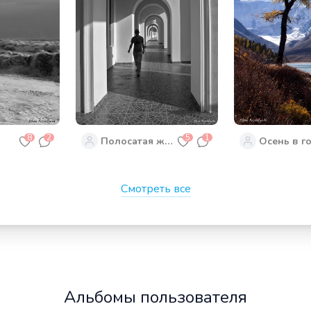
8
2
5
1
Полосатая жизнь
Осень в г
Смотреть все
Альбомы пользователя