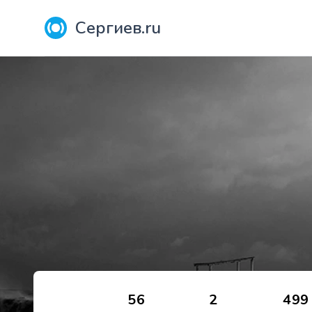
Сергиев.ru
56
2
499