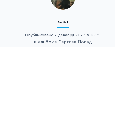
савл
Опубликовано
7 декабря 2022 в 16:29
в альбоме
Сергиев Посад
EXIF
SAMSUNG WB800F
46.7 mm
ƒ/5.1
1/60s
ISO 240
Program AE
2022:12:05 16:05:33