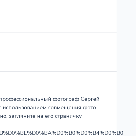
епрофессиональный фотограф Сергей
, с использованием совмещения фото
но, загляните на его страничку
1%D0%BB%D0%BE%D0%BA%D0%B0%D0%B4%D0%B0