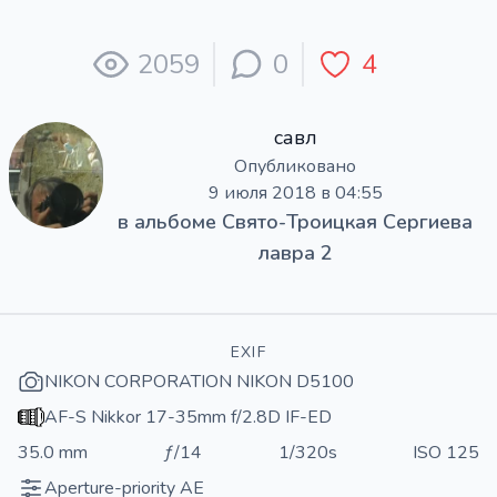
2059
0
4
савл
Опубликовано
9 июля 2018 в 04:55
в альбоме
Свято-Троицкая Сергиева
лавра 2
EXIF
NIKON CORPORATION NIKON D5100
AF-S Nikkor 17-35mm f/2.8D IF-ED
35.0 mm
ƒ/14
1/320s
ISO 125
Aperture-priority AE