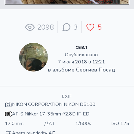
2098
3
5
савл
Опубликовано
7 июля 2018 в 12:21
в альбоме
Сергиев Посад
EXIF
NIKON CORPORATION NIKON D5100
AF-S Nikkor 17-35mm f/2.8D IF-ED
17.0 mm
ƒ/7.1
1/500s
ISO 125
Aperture-priority AE