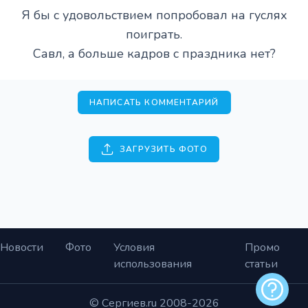
Я бы с удовольствием попробовал на гуслях
поиграть.
Савл, а больше кадров с праздника нет?
НАПИСАТЬ КОММЕНТАРИЙ
ЗАГРУЗИТЬ ФОТО
Новости
Фото
Условия
Промо
использования
статьи
Обратная
© Сергиев.ru 2008-2026