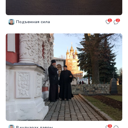
1
2
Подъемная сила
3
В кулуарах лавры