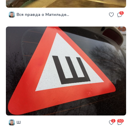
5
Вся правда о Матильде...
1
50
Ш