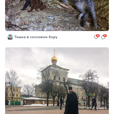
6
6
Тишка в сосновом бору