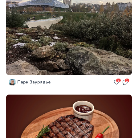
2
1
Парк Заурядье