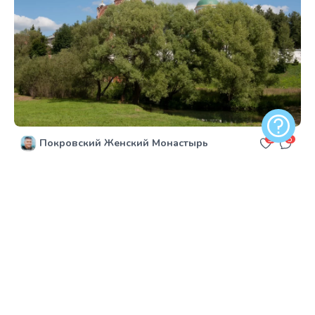
Обратная
3
5
Покровский Женский Монастырь