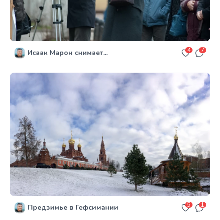
4
7
Исаак Марон снимает...
5
1
Предзимье в Гефсимании