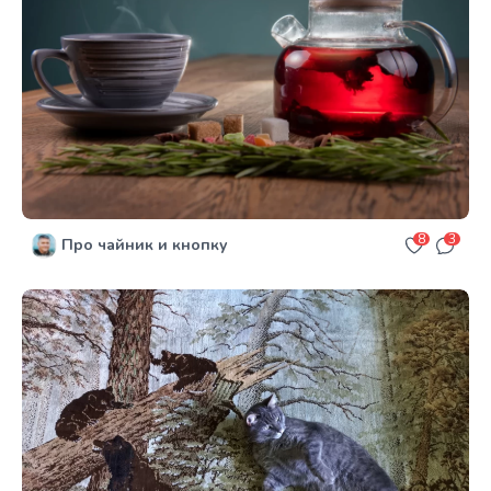
8
3
Про чайник и кнопку