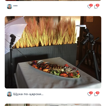
2
8
***
3
9
Щука по-царски...