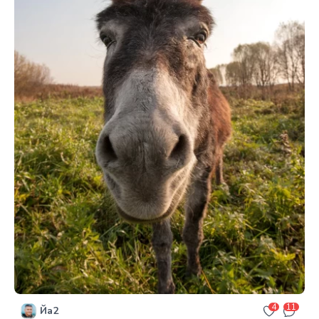
4
11
Йа2