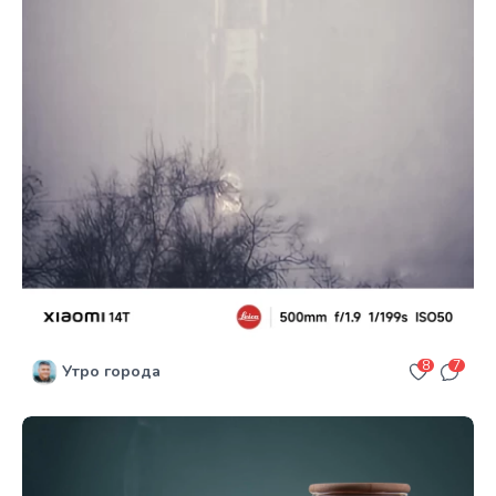
8
7
Утро города