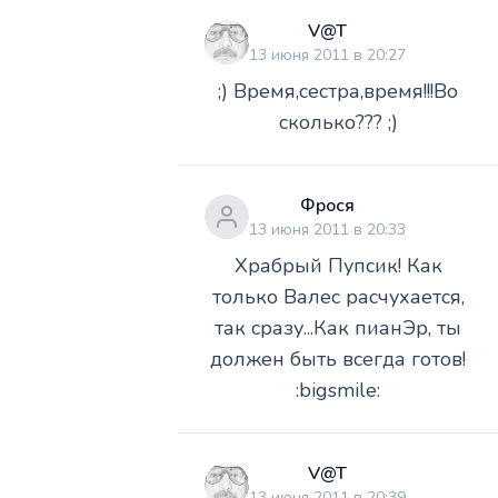
V@T
13 июня 2011 в 20:27
;) Время,сестра,время!!!Во
сколько??? ;)
Фрося
13 июня 2011 в 20:33
Храбрый Пупсик! Как
только Валес расчухается,
так сразу...Как пианЭр, ты
должен быть всегда готов!
:bigsmile:
V@T
13 июня 2011 в 20:39