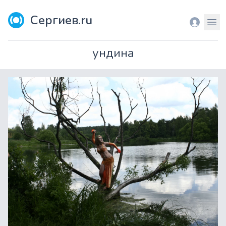
Сергиев.ru
Вход
Мен
ундина