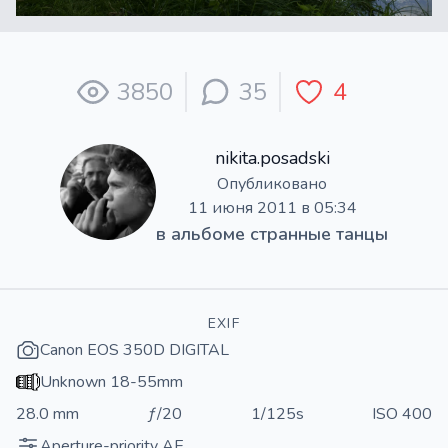
3850
35
4
nikita.posadski
Опубликовано
11 июня 2011 в 05:34
в альбоме
странные танцы
EXIF
Canon EOS 350D DIGITAL
Unknown 18-55mm
28.0 mm
ƒ/20
1/125s
ISO 400
Aperture-priority AE