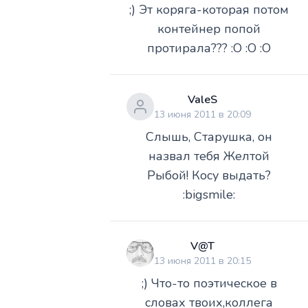
;) Эт коряга-которая потом
контейнер попой
протирала??? :O :O :O
ValeS
13 июня 2011 в 20:09
Слышь, Старушка, он
назвал тебя Желтой
Рыбой! Косу выдать?
:bigsmile:
V@T
13 июня 2011 в 20:15
;) Что-то поэтическое в
словах твоих,коллега