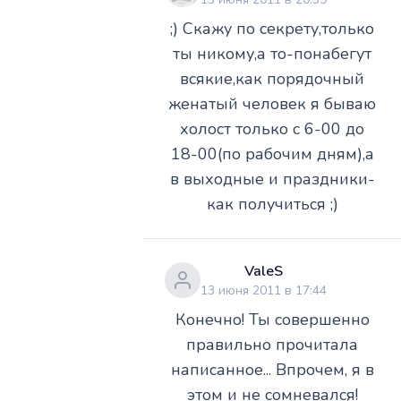
;) Скажу по секрету,только
ты никому,а то-понабегут
всякие,как порядочный
женатый человек я бываю
холост только с 6-00 до
18-00(по рабочим дням),а
в выходные и праздники-
как получиться ;)
ValeS
13 июня 2011 в 17:44
Конечно! Ты совершенно
правильно прочитала
написанное... Впрочем, я в
этом и не сомневался!