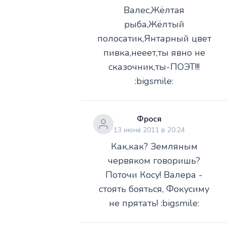
Валес,Жёлтая
рыба,Жёлтый
полосатик,Янтарный цвет
пивка,нееет,ты явно не
сказочник,ты-ПОЭТ!!!
:bigsmile:
Фрося
13 июня 2011 в 20:24
Как,как? Земляным
червяком говоришь?
Поточи Косу! Валера -
стоять бояться, Фокусиму
не прятать! :bigsmile: