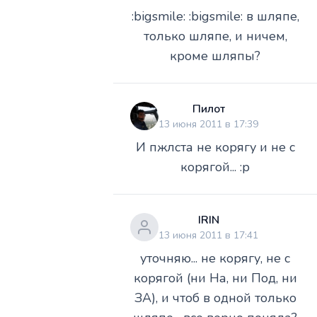
:bigsmile: :bigsmile: в шляпе,
только шляпе, и ничем,
кроме шляпы?
Пилот
13 июня 2011 в 17:39
И пжлста не корягу и не с
корягой... :p
IRIN
13 июня 2011 в 17:41
уточняю... не корягу, не с
корягой (ни На, ни Под, ни
ЗА), и чтоб в одной только