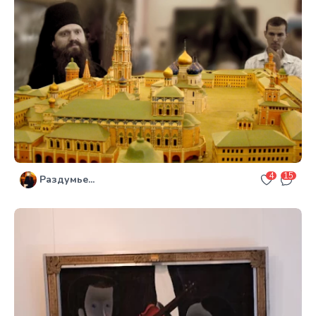
4
15
Раздумье...