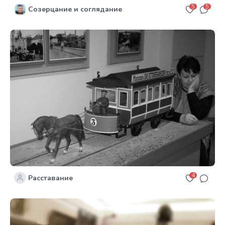
5
5
Созерцание и соглядание
4
Расставание