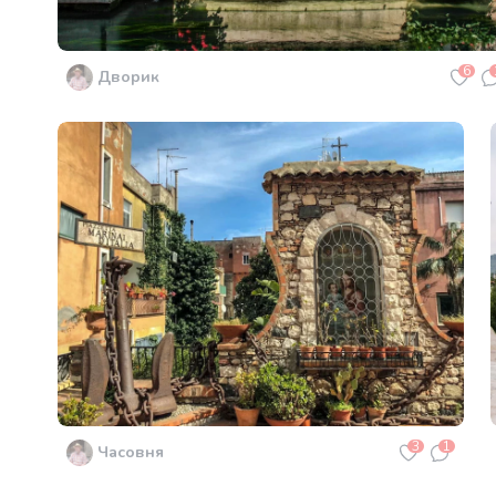
6
Дворик
3
1
Часовня