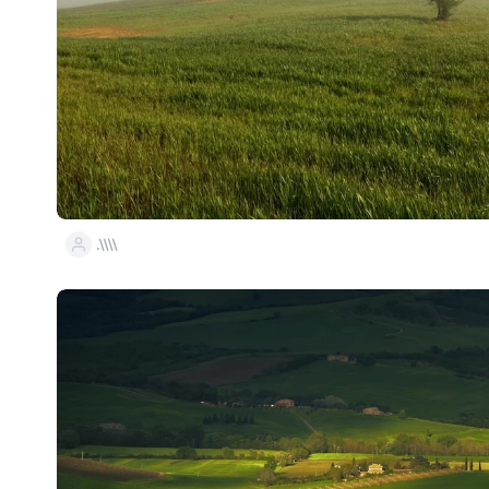
.\\\\