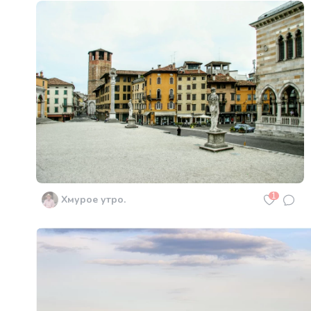
1
Хмурое утро.