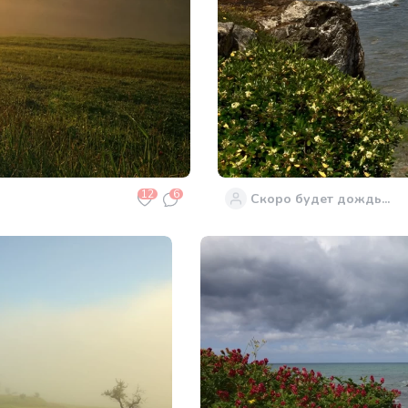
12
6
Скоро будет дождь...