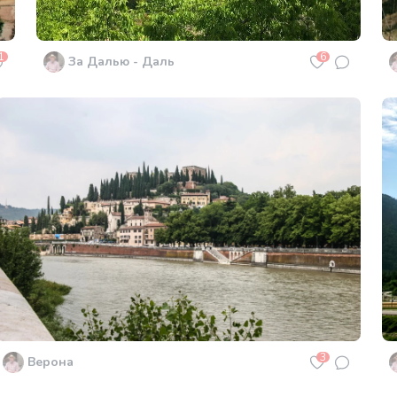
1
6
За Далью - Даль
3
Верона