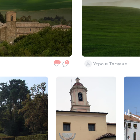
13
9
Утро в Тоскане