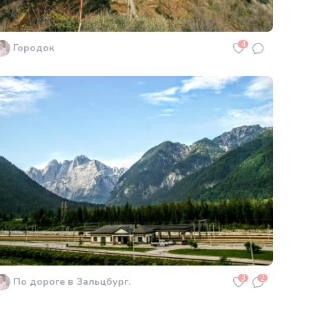
4
Городок
3
2
По дороге в Зальцбург.