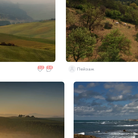
12
14
Пейзаж