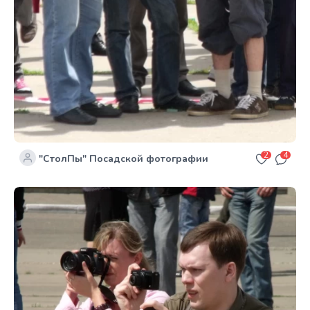
2
4
"СтолПы" Посадской фотографии