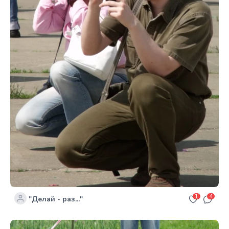
1
4
"Делай - раз..."