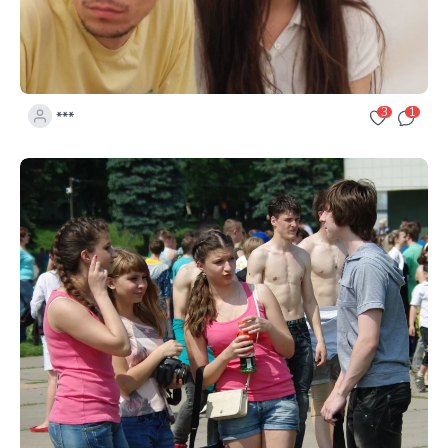
3
1
***