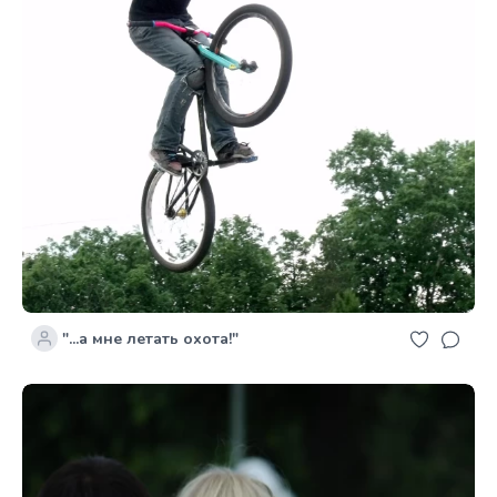
"...а мне летать охота!"