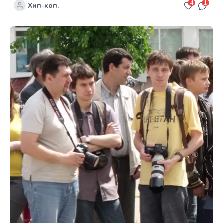
4
1
Хип-хоп.