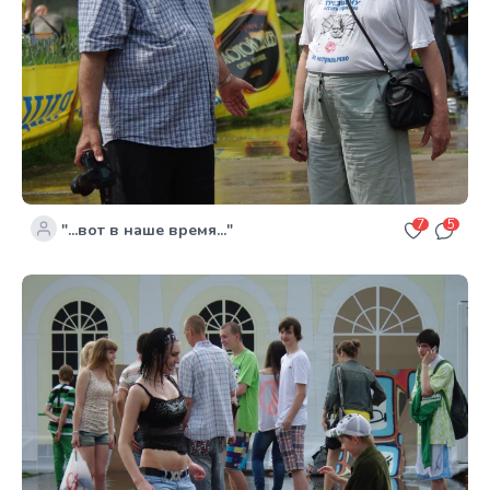
7
5
"...вот в наше время..."