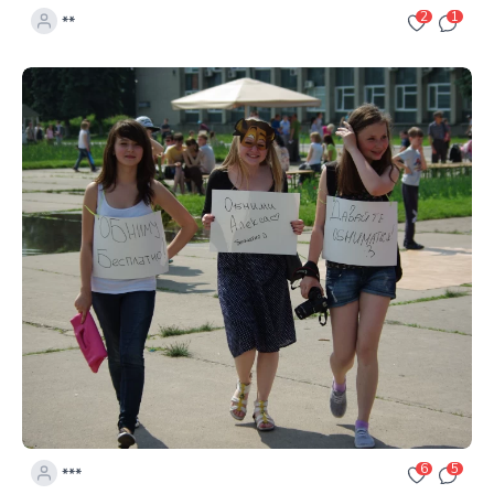
2
1
**
6
5
***