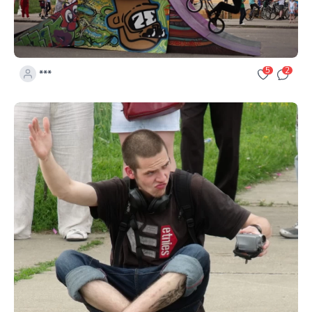
5
2
***