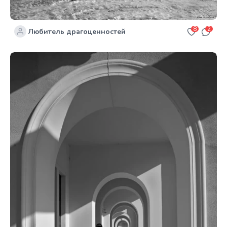
8
2
Любитель драгоценностей