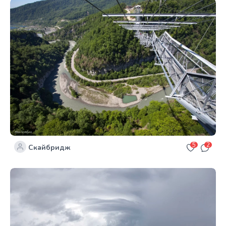
5
2
Скайбридж