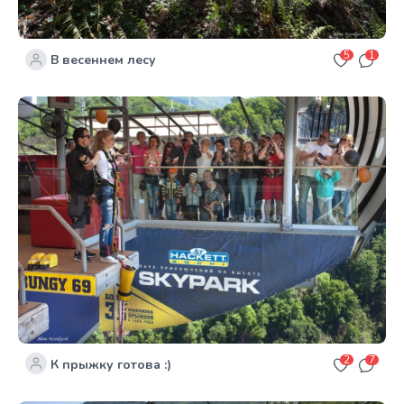
5
1
В весеннем лесу
2
7
К прыжку готова :)