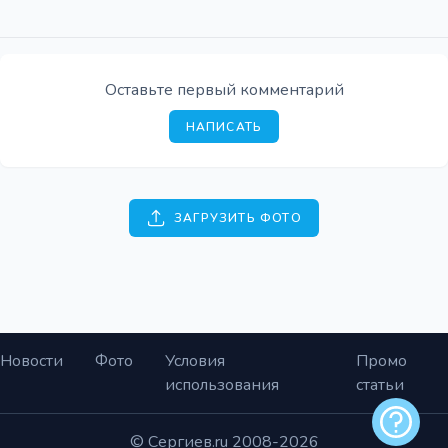
Оставьте первый комментарий
НАПИСАТЬ
ЗАГРУЗИТЬ ФОТО
Новости
Фото
Условия
Промо
использования
статьи
Обратная
© Сергиев.ru 2008-2026