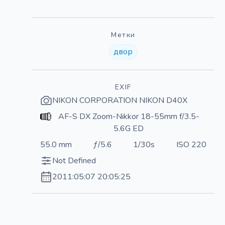
Метки
двор
EXIF
NIKON CORPORATION NIKON D40X
AF-S DX Zoom-Nikkor 18-55mm f/3.5-
5.6G ED
55.0 mm
ƒ/5.6
1/30s
ISO 220
Not Defined
2011:05:07 20:05:25