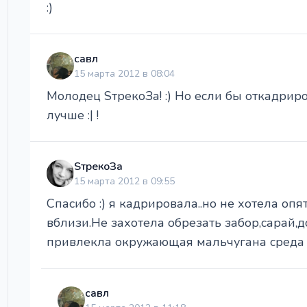
:)
савл
15 марта 2012 в 08:04
Молодец SтрекоЗа! :) Но если бы откадрир
лучше :| !
SтрекоЗа
15 марта 2012 в 09:55
Спасибо :) я кадрировала..но не хотела оп
вблизи.Не захотела обрезать забор,сарай,
привлекла окружающая мальчугана среда :
савл