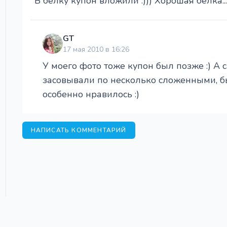
В белку купон вложили :))) Хорошая белка...
GT
17 мая 2010 в 16:26
У моего фото тоже купон был позже :) А 
засовывали по несколько сложенными, б
особенно нравилось :)
НАПИСАТЬ КОММЕНТАРИЙ