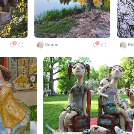
4
5
Корни
Ве