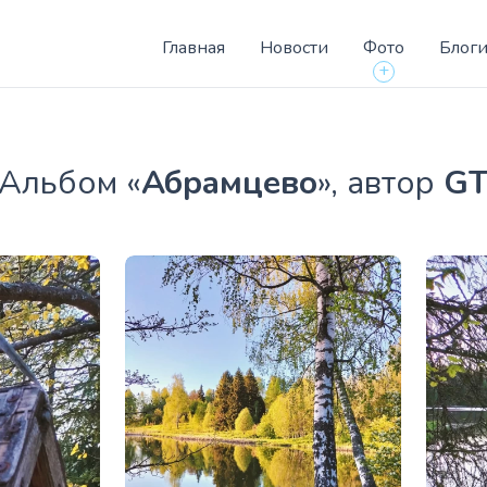
Главная
Новости
Фото
Блог
+
Aльбом «
Абрамцево
», автор
G