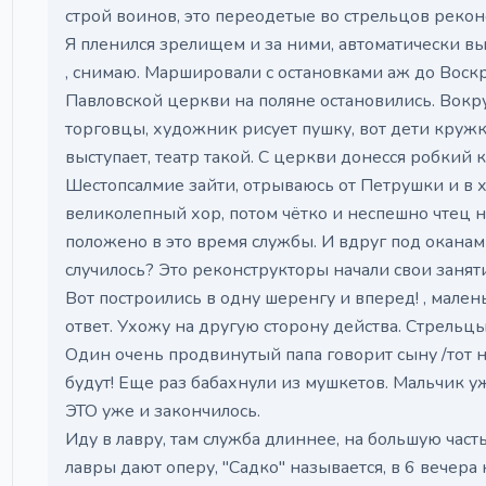
строй воинов, это переодетые во стрельцов рекон
Я пленился зрелищем и за ними, автоматически 
, снимаю. Маршировали с остановками аж до Воскр
Павловской церкви на поляне остановились. Вокр
торговцы, художник рисует пушку, вот дети круж
выступает, театр такой. С церкви донесся робкий к
Шестопсалмие зайти, отрываюсь от Петрушки и в хр
великолепный хор, потом чётко и неспешно чтец на
положено в это время службы. И вдруг под оканами
случилось? Это реконструкторы начали свои заняти
Вот построились в одну шеренгу и вперед! , маленьк
ответ. Ухожу на другую сторону действа. Стрельцы
Один очень продвинутый папа говорит сыну /тот на
будут! Еще раз бабахнули из мушкетов. Мальчик уже
ЭТО уже и закончилось.
Иду в лавру, там служба длиннее, на большую часть
лавры дают оперу, "Садко" называется, в 6 вечера