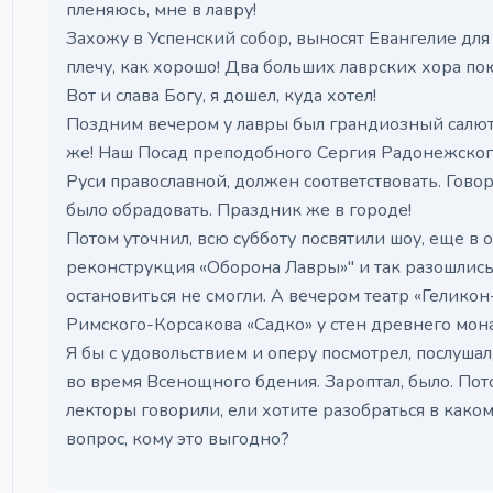
пленяюсь, мне в лавру!
Захожу в Успенский собор, выносят Евангелие для 
плечу, как хорошо! Два больших лаврских хора поют
Вот и слава Богу, я дошел, куда хотел!
Поздним вечером у лавры был грандиозный салют, 
же! Наш Посад преподобного Сергия Радонежског
Руси православной, должен соответствовать. Говоря
было обрадовать. Праздник же в городе!
Потом уточнил, всю субботу посвятили шоу, еще в 
реконструкция «Оборона Лавры»" и так разошлись
остановиться не смогли. А вечером театр «Гелико
Римского-Корсакова «Садко» у стен древнего мон
Я бы с удовольствием и оперу посмотрел, послушал,
во время Всенощного бдения. Зароптал, было. Пот
лекторы говорили, ели хотите разобраться в каком
вопрос, кому это выгодно?