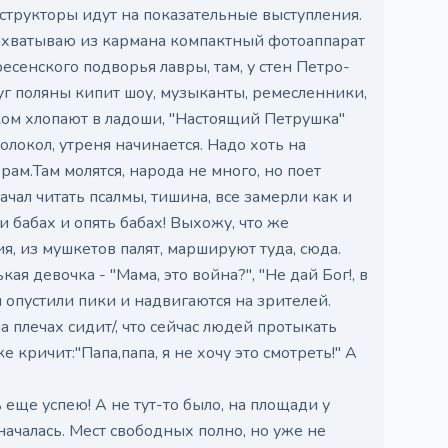
структоры идут на показательные выступления.
выхватываю из кармана компактный фотоаппарат
есенского подворья лавры, там, у стен Петро-
уг поляны кипит шоу, музыканты, ремесленники,
ком хлопают в ладоши, "Настоящий Петрушка"
олокол, утреня начинается. Надо хоть на
ам.Там молятся, народа не много, но поет
чал читать псалмы, тишина, все замерли как и
 бабах и опять бабах! Выхожу, что же
я, из мушкетов палят, маршируют туда, сюда.
ая девочка - "Мама, это война?", "Не дай Бог!, в
 опустили пики и надвигаются на зрителей.
 плечах сидит/, что сейчас людей протыкать
 кричит:"Папа,папа, я не хочу это смотреть!" А
 еще успею! А не тут-то было, на площади у
 началась. Мест свободных полно, но уже не