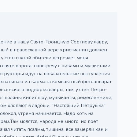
ение в нашу Свято-Троицкую Сергиеву лавру,
нный в православной вере христианин должен
 стен святой обители встречает меня
 святе ворота, навстречу с пиками и мушкетами
структоры идут на показательные выступления.
выхватываю из кармана компактный фотоаппарат
есенского подворья лавры, там, у стен Петро-
уг поляны кипит шоу, музыканты, ремесленники,
ком хлопают в ладоши, "Настоящий Петрушка"
олокол, утреня начинается. Надо хоть на
ам.Там молятся, народа не много, но поет
чал читать псалмы, тишина, все замерли как и