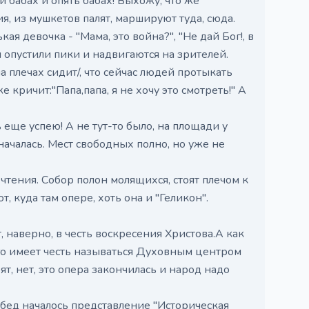
 бабах и опять бабах! Выхожу, что же
я, из мушкетов палят, маршируют туда, сюда.
ая девочка - "Мама, это война?", "Не дай Бог!, в
 опустили пики и надвигаются на зрителей.
 плечах сидит/, что сейчас людей протыкать
 кричит:"Папа,папа, я не хочу это смотреть!" А
 еще успею! А не тут-то было, на площади у
 началась. Мест свободных полно, но уже не
чтения. Собор полон молящихся, стоят плечом к
, куда там опере, хоть она и "Геликон".
наверно, в честь воскресения Христова.А как
о имеет честь называться Духовным центром
т, нет, это опера закончилась и народ надо
обед началось представление "Историческая