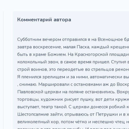
Комментарий автора
Субботним вечером отправился я на Всенощное бд
завтра воскресение, малая Пасха, каждый креще
быть в храме Божием. На Красногорской площади у
колокольный звон, в самое время пришел. Ступил в
строй воинов, это переодетые во стрельцов рекон
Я пленился зрелищем и за ними, автоматически 
, снимаю. Маршировали с остановками аж до Воскр
Павловской церкви на поляне остановились. Вокр
торговцы, художник рисует пушку, вот дети круж
выступает, театр такой. С церкви донесся робкий к
Шестопсалмие зайти, отрываюсь от Петрушки и в хр
великолепный хор, потом чётко и неспешно чтец на