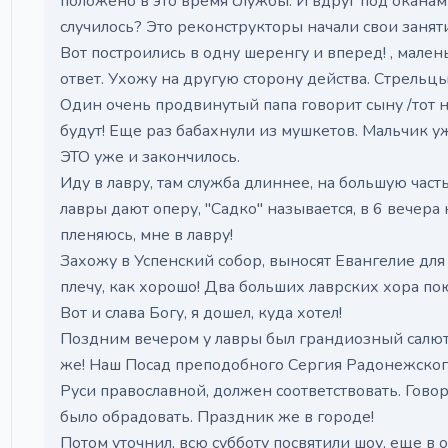
положено в это время службы. И вдруг под оканами
случилось? Это реконструкторы начали свои заняти
Вот построились в одну шеренгу и вперед! , маленьк
ответ. Ухожу на другую сторону действа. Стрельцы
Один очень продвинутый папа говорит сыну /тот на
будут! Еще раз бабахнули из мушкетов. Мальчик уже
ЭТО уже и закончилось.
Иду в лавру, там служба длиннее, на большую часть
лавры дают оперу, "Садко" называется, в 6 вечера
пленяюсь, мне в лавру!
Захожу в Успенский собор, выносят Евангелие для 
плечу, как хорошо! Два больших лаврских хора поют
Вот и слава Богу, я дошел, куда хотел!
Поздним вечером у лавры был грандиозный салют, 
же! Наш Посад преподобного Сергия Радонежског
Руси православной, должен соответствовать. Говоря
было обрадовать. Праздник же в городе!
Потом уточнил, всю субботу посвятили шоу, еще в 