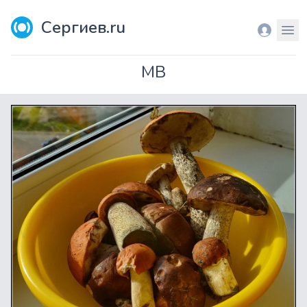
Сергиев.ru
Вход
Мен
МВ