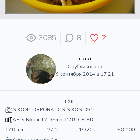
3085
8
2
савл
Опубликовано
9 сентября 2014 в 17:21
EXIF
NIKON CORPORATION NIKON D5100
AF-S Nikkor 17-35mm f/2.8D IF-ED
17.0 mm
ƒ/7.1
1/320s
ISO 100
Aperture-priority AE