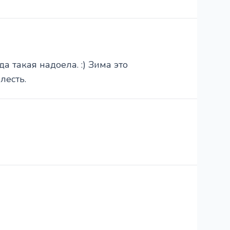
да такая надоела. :) Зима это
лесть.