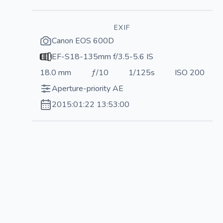
EXIF
Canon EOS 600D
EF-S18-135mm f/3.5-5.6 IS
18.0 mm
ƒ/10
1/125s
ISO 200
Aperture-priority AE
2015:01:22 13:53:00