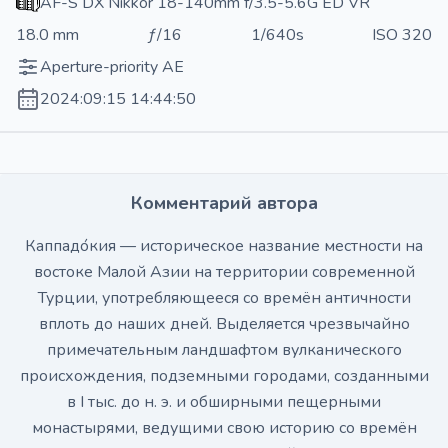
AF-S DX Nikkor 18-140mm f/3.5-5.6G ED VR
18.0 mm
ƒ/16
1/640s
ISO 320
Aperture-priority AE
2024:09:15 14:44:50
Комментарий автора
Каппадо́кия — историческое название местности на
востоке Малой Азии на территории современной
Турции, употребляющееся со времён античности
вплоть до наших дней. Выделяется чрезвычайно
примечательным ландшафтом вулканического
происхождения, подземными городами, созданными
в I тыс. до н. э. и обширными пещерными
монастырями, ведущими свою историю со времён