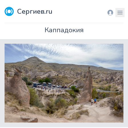
Сергиев.ru
Вход
Мен
Каппадокия