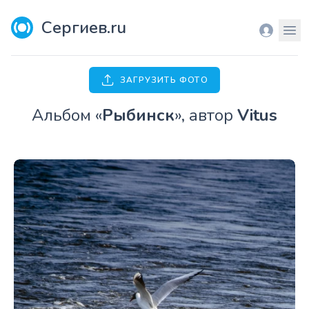
Сергиев.ru
Вход
Мен
ЗАГРУЗИТЬ ФОТО
Aльбом «
Рыбинск
», автор
Vitus