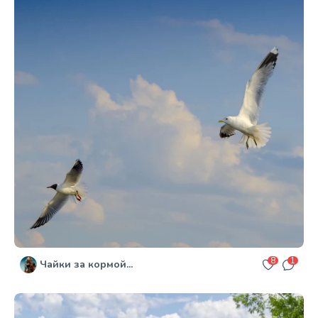
8
1
Чайки за кормой...