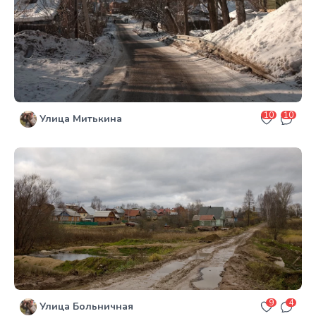
10
10
Улица Митькина
9
4
Улица Больничная