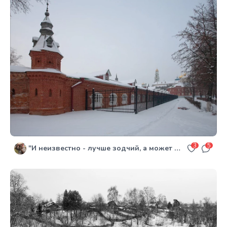
3
5
"И неизвестно - лучше зодчий, а может лучше - если бес..." (с)