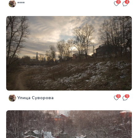
8
4
****
8
9
Улица Суворова