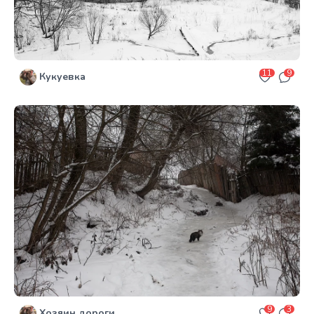
11
9
Кукуевка
9
3
Хозяин дороги