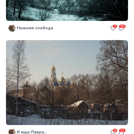
2
15
Нижняя слобода
5
11
И еще Лавра...