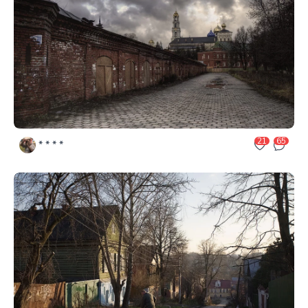
21
65
* * * *