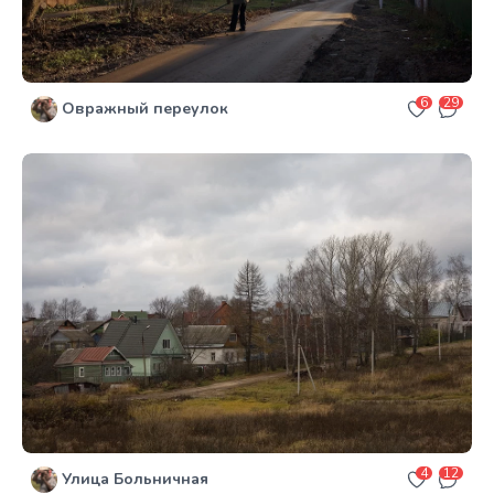
6
29
Овражный переулок
4
12
Улица Больничная