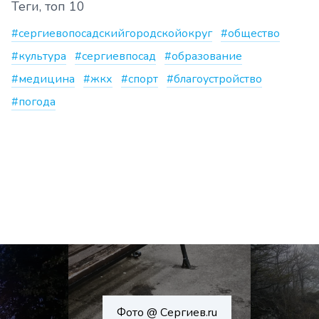
Теги, топ 10
#сергиевопосадскийгородскойокруг
#общество
#культура
#сергиевпосад
#образование
#медицина
#жкх
#спорт
#благоустройство
#погода
Фото @ Сергиев.ru