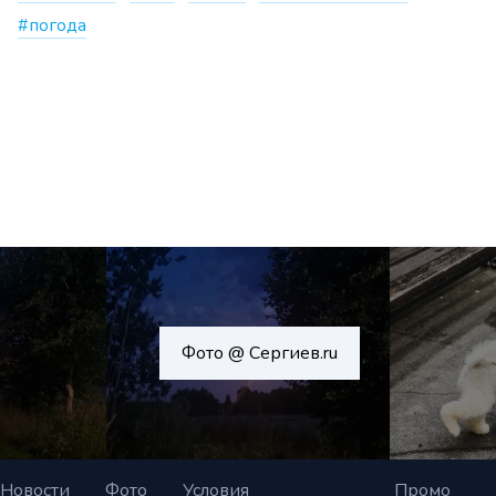
#погода
Фото @ Сергиев.ru
Новости
Фото
Условия
Промо