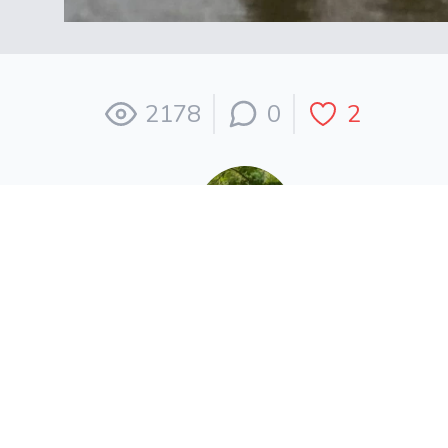
2178
0
2
Hornet
Опубликовано
25 января 2020 в 09:47
в альбоме
Сергиев Посад