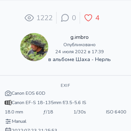
1222
0
4
g.imbro
Опубликовано
24 июля 2022 в 17:39
в альбоме
Шаха - Нерль
EXIF
Canon EOS 60D
Canon EF-S 18-135mm f/3.5-5.6 IS
18.0 mm
ƒ/18
1/30s
ISO 6400
Manual
2022:07:23 21:25:53