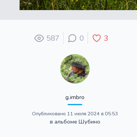
587
0
3
g.imbro
Опубликовано
11 июля 2024 в 05:53
в альбоме
Шубино