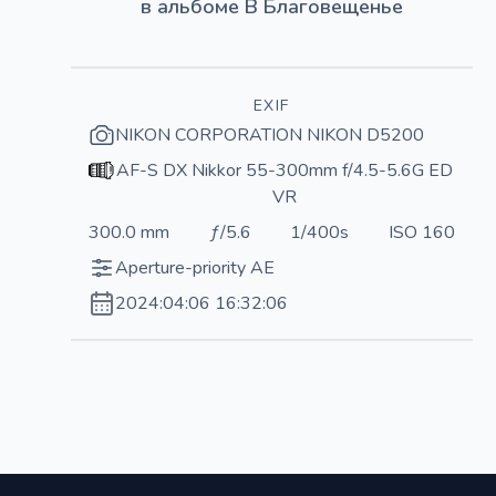
в альбоме
В Благовещенье
EXIF
NIKON CORPORATION NIKON D5200
AF-S DX Nikkor 55-300mm f/4.5-5.6G ED
VR
300.0 mm
ƒ/5.6
1/400s
ISO 160
Aperture-priority AE
2024:04:06 16:32:06