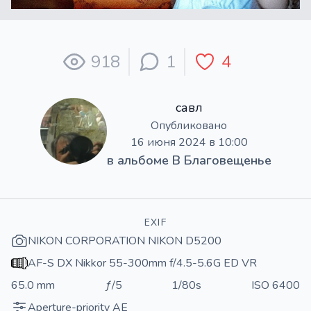
918
1
4
савл
Опубликовано
16 июня 2024 в 10:00
в альбоме
В Благовещенье
EXIF
NIKON CORPORATION NIKON D5200
AF-S DX Nikkor 55-300mm f/4.5-5.6G ED VR
65.0 mm
ƒ/5
1/80s
ISO 6400
Aperture-priority AE