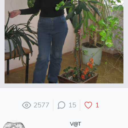
2577
15
1
V@T