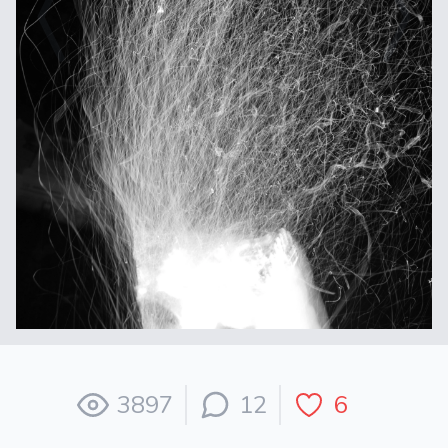
3897
12
6