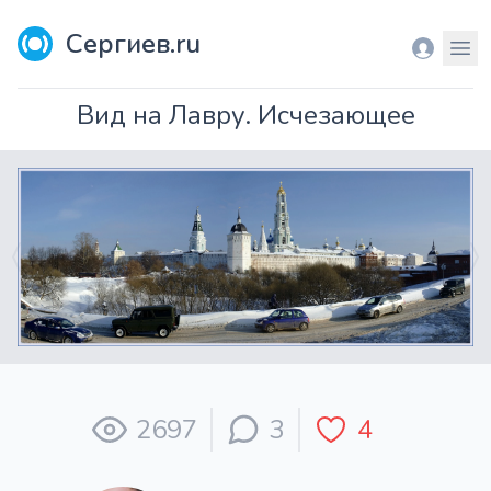
Сергиев.ru
Вход
Мен
Вид на Лавру. Исчезающее
2697
3
4