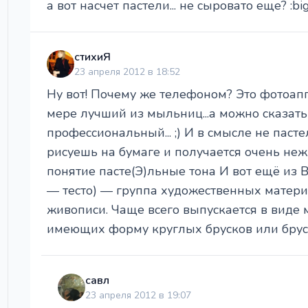
а вот насчет пастели... не сыровато еще? :big
стихиЯ
23 апреля 2012 в 18:52
Ну вот! Почему же телефоном? Это фотоап
мере лучший из мыльниц...а можно сказать
профессиональный... ;) И в смысле не паст
рисуешь на бумаге и получается очень нежн
понятие пасте(Э)льные тона И вот ещё из ВИ
— тесто) — группа художественных матер
живописи. Чаще всего выпускается в виде
имеющих форму круглых брусков или брус
савл
23 апреля 2012 в 19:07