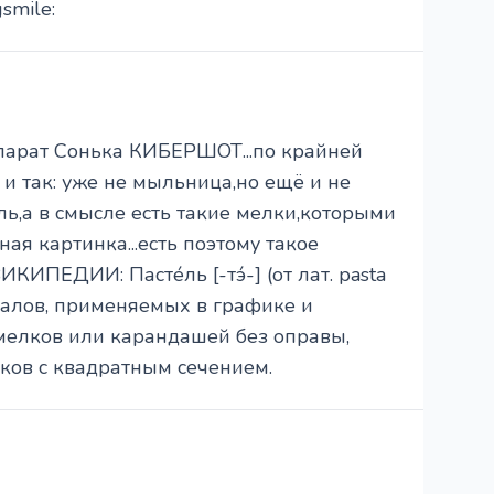
smile:
парат Сонька КИБЕРШОТ...по крайней
 и так: уже не мыльница,но ещё и не
ель,а в смысле есть такие мелки,которыми
ая картинка...есть поэтому такое
КИПЕДИИ: Пасте́ль [-тэ́-] (от лат. pasta
иалов, применяемых в графике и
 мелков или карандашей без оправы,
ков с квадратным сечением.