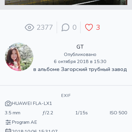
2377
0
3
GT
Опубликовано
6 октября 2018 в 15:30
в альбоме
Загорский трубный завод
EXIF
HUAWEI FLA-LX1
3.5 mm
ƒ/2.2
1/15s
ISO 500
Program AE
2018:10:06 15:31:07