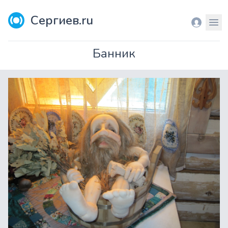
Сергиев.ru
Вход
Мен
Банник