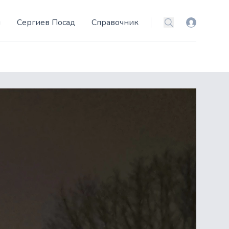
и
Сергиев Посад
Справочник
Вход
Поиск