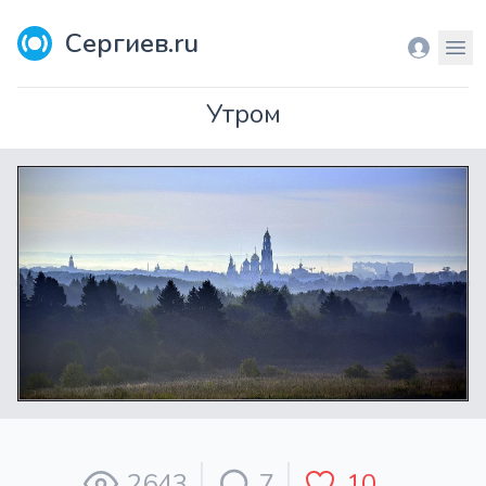
Сергиев.ru
Вход
Мен
Утром
2643
7
10