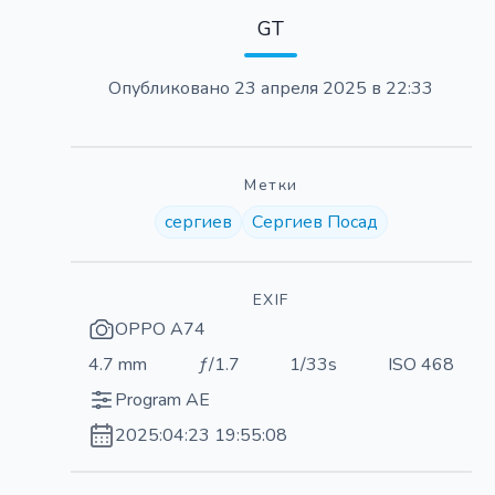
GT
Опубликовано
23 апреля 2025 в 22:33
Метки
сергиев
Сергиев Посад
EXIF
OPPO A74
4.7 mm
ƒ/1.7
1/33s
ISO 468
Program AE
2025:04:23 19:55:08