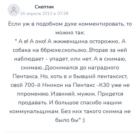
Скептик
16 апреля 2013 в 07:38
Если уж в подобном духе комментировать, то
можно так:
" А я! А оно! А жжженщина осторожно.. А
собака на ббрюхе,скользко...Вторая за ней
наблюдает - упадет, или нет. А я снимаю,
снимаю...Доснимался до наградного
Пентакса. Но, хоть я и бывший пентаксист,
свой 700-й Нникон на Пентакс -К30 уже не
ппроменяю. Извиняй, мужик. Придется
продавать. И большое спасибо нашим
коммунальщикам. Без них такого снимка не
было бы" :)