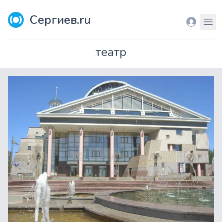
Сергиев.ru
Вход
Мен
театр