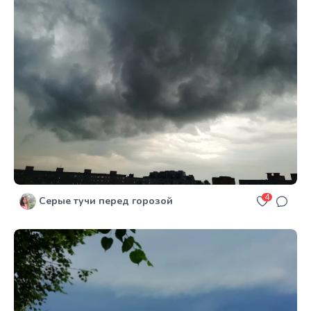
4
Серые тучи перед горозой