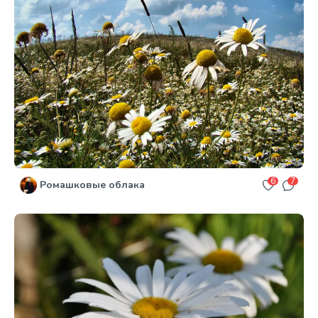
6
7
Ромашковые облака