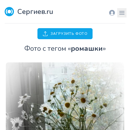
Сергиев.ru
Вход
Мен
ЗАГРУЗИТЬ ФОТО
Фото с тегом «
ромашки
»