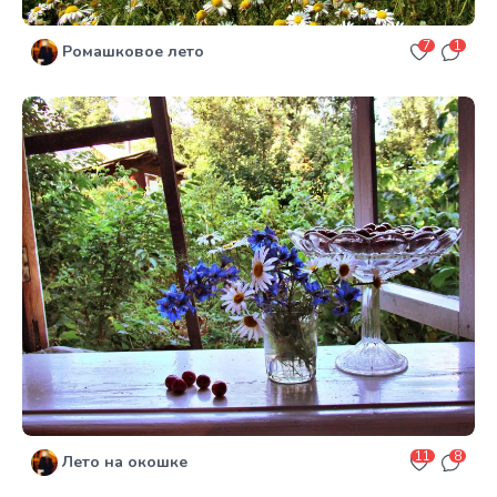
7
1
Ромашковое лето
11
8
Лето на окошке