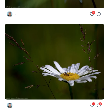
4
...
3
1
...