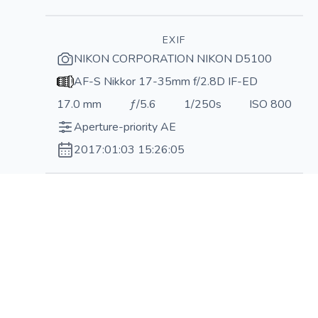
EXIF
NIKON CORPORATION NIKON D5100
AF-S Nikkor 17-35mm f/2.8D IF-ED
17.0 mm
ƒ/5.6
1/250s
ISO 800
Aperture-priority AE
2017:01:03 15:26:05
Н